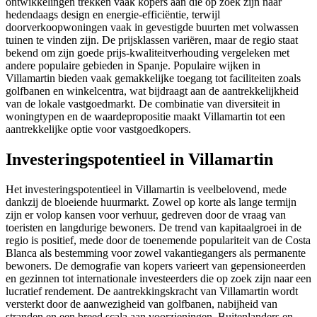
ontwikkelingen trekken vaak kopers aan die op zoek zijn naar
hedendaags design en energie-efficiëntie, terwijl
doorverkoopwoningen vaak in gevestigde buurten met volwassen
tuinen te vinden zijn. De prijsklassen variëren, maar de regio staat
bekend om zijn goede prijs-kwaliteitverhouding vergeleken met
andere populaire gebieden in Spanje. Populaire wijken in
Villamartin bieden vaak gemakkelijke toegang tot faciliteiten zoals
golfbanen en winkelcentra, wat bijdraagt aan de aantrekkelijkheid
van de lokale vastgoedmarkt. De combinatie van diversiteit in
woningtypen en de waardepropositie maakt Villamartin tot een
aantrekkelijke optie voor vastgoedkopers.
Investeringspotentieel in Villamartin
Het investeringspotentieel in Villamartin is veelbelovend, mede
dankzij de bloeiende huurmarkt. Zowel op korte als lange termijn
zijn er volop kansen voor verhuur, gedreven door de vraag van
toeristen en langdurige bewoners. De trend van kapitaalgroei in de
regio is positief, mede door de toenemende populariteit van de Costa
Blanca als bestemming voor zowel vakantiegangers als permanente
bewoners. De demografie van kopers varieert van gepensioneerden
en gezinnen tot internationale investeerders die op zoek zijn naar een
lucratief rendement. De aantrekkingskracht van Villamartin wordt
versterkt door de aanwezigheid van golfbanen, nabijheid van
stranden en een breed scala aan voorzieningen. Buitenlanders en