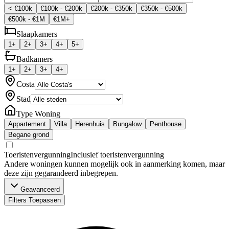
< €100k
€100k - €200k
€200k - €350k
€350k - €500k
€500k - €1M
€1M+
Slaapkamers
1+
2+
3+
4+
5+
Badkamers
1+
2+
3+
4+
Costa
Stad
Type Woning
Appartement
Villa
Herenhuis
Bungalow
Penthouse
Begane grond
Toeristenvergunning
Inclusief toeristenvergunning
Andere woningen kunnen mogelijk ook in aanmerking komen, maar
deze zijn gegarandeerd inbegrepen.
Geavanceerd
Filters Toepassen