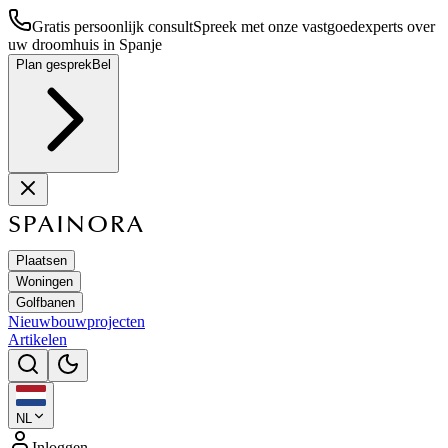
Gratis persoonlijk consult
Spreek met onze vastgoedexperts over
uw droomhuis in Spanje
Plan gesprek
Bel
SPAINORA
Plaatsen
Woningen
Golfbanen
Nieuwbouwprojecten
Artikelen
NL
Inloggen