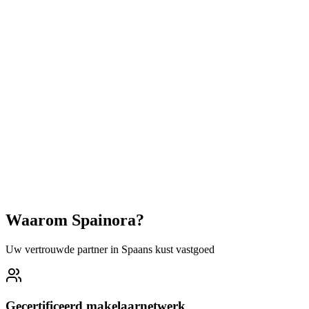
Veelgestelde vragen
Welke soorten woningen zijn beschikbaar in Villamartin?
Wat is de gemiddelde prijsklasse van woningen in Villamartin?
Is Villamartin een goede plek om te investeren in onroerend goed?
Kunnen buitenlanders onroerend goed kopen in Villamartin?
Hoe lang duurt het om een woning te kopen in Villamartin?
Waarom Spainora?
Uw vertrouwde partner in Spaans kust vastgoed
Gecertificeerd makelaarnetwerk