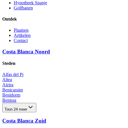
Hypotheek Spanje
Golfbanen
Ontdek
Plaatsen
Artikelen
Contact
Costa Blanca Noord
Steden
Alfas del Pi
Altea
Alzira
Benicassim
Benidorm
Benissa
Benitachell
Toon 24 meer
Calpe
Denia
Costa Blanca Zuid
El Campello
El Rafol D'almunia