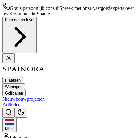
Gratis persoonlijk consult
Spreek met onze vastgoedexperts over
uw droomhuis in Spanje
Plan gesprek
Bel
SPAINORA
Plaatsen
Woningen
Golfbanen
Nieuwbouwprojecten
Artikelen
NL
Inloggen