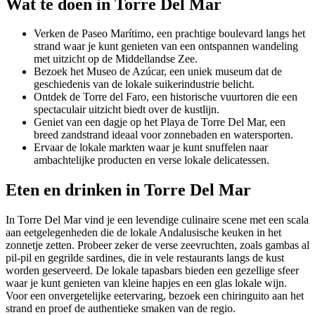
Wat te doen in Torre Del Mar
Verken de Paseo Marítimo, een prachtige boulevard langs het
strand waar je kunt genieten van een ontspannen wandeling
met uitzicht op de Middellandse Zee.
Bezoek het Museo de Azúcar, een uniek museum dat de
geschiedenis van de lokale suikerindustrie belicht.
Ontdek de Torre del Faro, een historische vuurtoren die een
spectaculair uitzicht biedt over de kustlijn.
Geniet van een dagje op het Playa de Torre Del Mar, een
breed zandstrand ideaal voor zonnebaden en watersporten.
Ervaar de lokale markten waar je kunt snuffelen naar
ambachtelijke producten en verse lokale delicatessen.
Eten en drinken in Torre Del Mar
In Torre Del Mar vind je een levendige culinaire scene met een scala
aan eetgelegenheden die de lokale Andalusische keuken in het
zonnetje zetten. Probeer zeker de verse zeevruchten, zoals gambas al
pil-pil en gegrilde sardines, die in vele restaurants langs de kust
worden geserveerd. De lokale tapasbars bieden een gezellige sfeer
waar je kunt genieten van kleine hapjes en een glas lokale wijn.
Voor een onvergetelijke eetervaring, bezoek een chiringuito aan het
strand en proef de authentieke smaken van de regio.