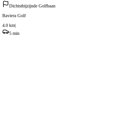
Dichtstbijzijnde Golfbaan
Baviera Golf
4.0 km
|
5 min
Veelgestelde vragen
Waar staat Torre Del Mar om bekend?
Wat is de beste tijd om Torre Del Mar te bezoeken?
Hoe lang moet ik in Torre Del Mar blijven?
Hoe kom ik in Torre Del Mar en is er parkeergelegenheid?
Waar kan ik verblijven in Torre Del Mar?