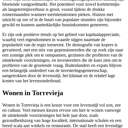
bloeiende vastgoedmarkt. Het potentieel voor zowel kortetermijn-
als langetermijnverhuur is groot, vooral tijdens de drukke
zomermaanden wanneer toeristenstromen pieken. Huizen met
uitzicht op zee of in de buurt van populaire stranden zijn bijzonder
gewild en kunnen aantrekkelijke huurinkomsten genereren.
Er zijn ook positieve trends op het gebied van kapitaalappreciatie,
waarbij veel eigendommen in waarde stijgen naarmate de
populariteit van de regio toeneemt. De demografie van kopers is
gevarieerd, met een mix van gepensioneerden die op zoek zijn naar
een zonnige plek om te ontspannen, gezinnen die profiteren van de
uitstekende voorzieningen, en investeerders die de kans zien om te
profiteren van de groeiende vraag. Buitenlanders en expats blijven
een belangrijk onderdeel van de investeringsgemeenschap,
aangetrokken door de levensstijl, het klimaat en de relatief lage
kosten van het levensonderhoud.
Wonen in Torrevieja
Wonen in Torrevieja is een keuze voor een levensstijl vol zon, zee
en cultuur. Veel mensen kiezen ervoor om hier te wonen vanwege
de uitstekende voorzieningen het hele jaar door, zoals
gezondheidszorg van hoge kwaliteit, internationale scholen en een
breed scala aan winkels en restaurants. De stad heeft een levendige