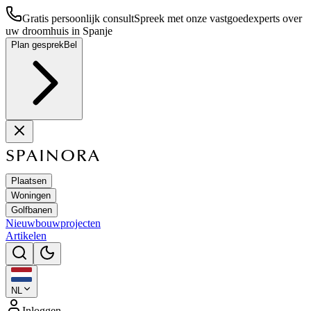
Gratis persoonlijk consult
Spreek met onze vastgoedexperts over
uw droomhuis in Spanje
Plan gesprek
Bel
SPAINORA
Plaatsen
Woningen
Golfbanen
Nieuwbouwprojecten
Artikelen
NL
Inloggen