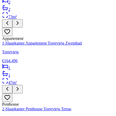
2
2
73
m²
Appartement
1-Slaapkamer Appartement Torrevieja Zwembad
Torrevieja
€164.496
1
1
47
m²
Penthouse
2-Slaapkamer Penthouse Torrevieja Terras