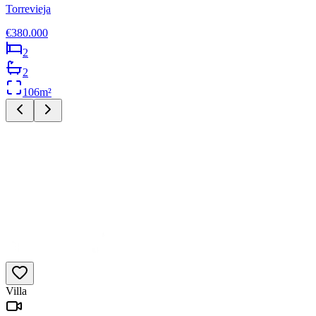
Torrevieja
€380.000
2
2
106
m²
Villa