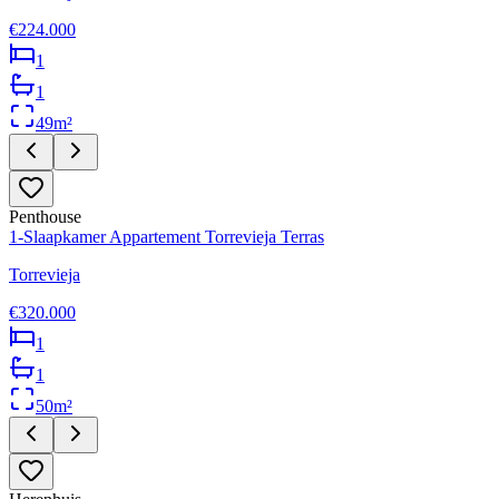
€224.000
1
1
49
m²
Penthouse
1-Slaapkamer Appartement Torrevieja Terras
Torrevieja
€320.000
1
1
50
m²