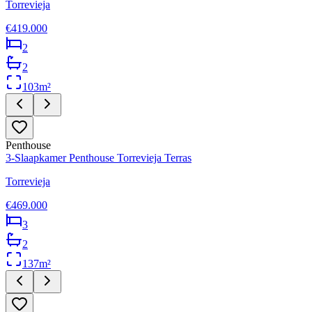
Torrevieja
€419.000
2
2
103
m²
Penthouse
3-Slaapkamer Penthouse Torrevieja Terras
Torrevieja
€469.000
3
2
137
m²