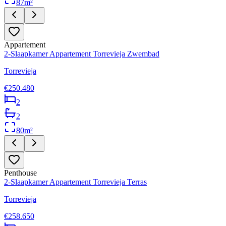
87
m²
Appartement
2-Slaapkamer Appartement Torrevieja Zwembad
Torrevieja
€250.480
2
2
80
m²
Penthouse
2-Slaapkamer Appartement Torrevieja Terras
Torrevieja
€258.650