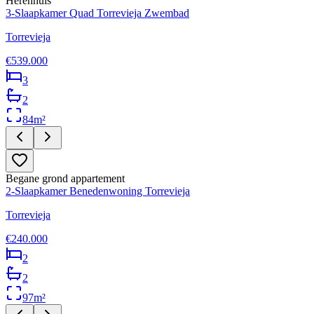
Herenhuis
3-Slaapkamer Quad Torrevieja Zwembad
Torrevieja
€539.000
3
2
84
m²
Begane grond appartement
2-Slaapkamer Benedenwoning Torrevieja
Torrevieja
€240.000
2
2
97
m²