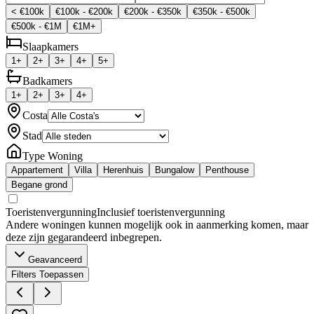
< €100k
€100k - €200k
€200k - €350k
€350k - €500k
€500k - €1M
€1M+
Slaapkamers
1+
2+
3+
4+
5+
Badkamers
1+
2+
3+
4+
Costa
Stad
Type Woning
Appartement
Villa
Herenhuis
Bungalow
Penthouse
Begane grond
Toeristenvergunning
Inclusief toeristenvergunning
Andere woningen kunnen mogelijk ook in aanmerking komen, maar
deze zijn gegarandeerd inbegrepen.
Geavanceerd
Filters Toepassen