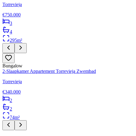
Torrevieja
€750.000
3
4
295
m²
Bungalow
2-Slaapkamer Appartement Torrevieja Zwembad
Torrevieja
€340.000
2
2
74
m²