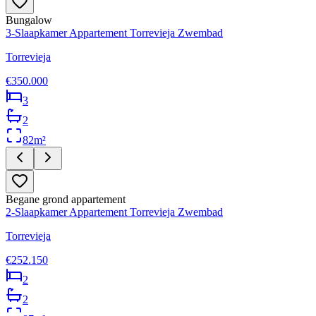
Bungalow
3-Slaapkamer Appartement Torrevieja Zwembad
Torrevieja
€350.000
3
2
82
m²
Begane grond appartement
2-Slaapkamer Appartement Torrevieja Zwembad
Torrevieja
€252.150
2
2