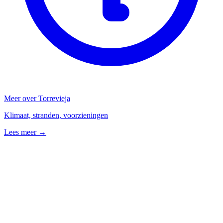
Meer over Torrevieja
Klimaat, stranden, voorzieningen
Lees meer →
Veelgestelde vragen
Welke soorten woningen zijn er beschikbaar in Torrevieja?
Wat is de gemiddelde prijsklasse van woningen in Torrevieja?