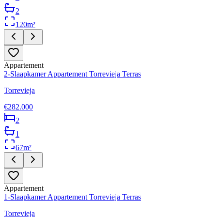
2
120
m²
Appartement
2-Slaapkamer Appartement Torrevieja Terras
Torrevieja
€282.000
2
1
67
m²
Appartement
1-Slaapkamer Appartement Torrevieja Terras
Torrevieja