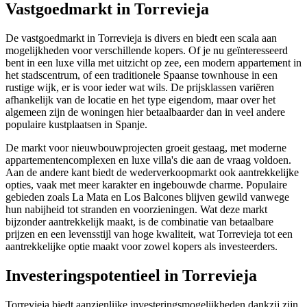
Vastgoedmarkt in Torrevieja
De vastgoedmarkt in Torrevieja is divers en biedt een scala aan
mogelijkheden voor verschillende kopers. Of je nu geïnteresseerd
bent in een luxe villa met uitzicht op zee, een modern appartement in
het stadscentrum, of een traditionele Spaanse townhouse in een
rustige wijk, er is voor ieder wat wils. De prijsklassen variëren
afhankelijk van de locatie en het type eigendom, maar over het
algemeen zijn de woningen hier betaalbaarder dan in veel andere
populaire kustplaatsen in Spanje.
De markt voor nieuwbouwprojecten groeit gestaag, met moderne
appartementencomplexen en luxe villa's die aan de vraag voldoen.
Aan de andere kant biedt de wederverkoopmarkt ook aantrekkelijke
opties, vaak met meer karakter en ingebouwde charme. Populaire
gebieden zoals La Mata en Los Balcones blijven gewild vanwege
hun nabijheid tot stranden en voorzieningen. Wat deze markt
bijzonder aantrekkelijk maakt, is de combinatie van betaalbare
prijzen en een levensstijl van hoge kwaliteit, wat Torrevieja tot een
aantrekkelijke optie maakt voor zowel kopers als investeerders.
Investeringspotentieel in Torrevieja
Torrevieja biedt aanzienlijke investeringsmogelijkheden dankzij zijn