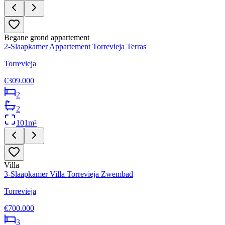
Begane grond appartement
2-Slaapkamer Appartement Torrevieja Terras
Torrevieja
€309.000
2
2
101
m²
Villa
3-Slaapkamer Villa Torrevieja Zwembad
Torrevieja
€700.000
3