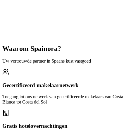
Is Torrevieja een goede plek om te investeren in vastgoed?
Kunnen buitenlanders onroerend goed kopen in Torrevieja?
Hoe lang duurt het om een woning te kopen in Torrevieja?
Waarom Spainora?
Uw vertrouwde partner in Spaans kust vastgoed
Gecertificeerd makelaarnetwerk
Toegang tot ons netwerk van gecertificeerde makelaars van Costa
Blanca tot Costa del Sol
Gratis hotelovernachtingen